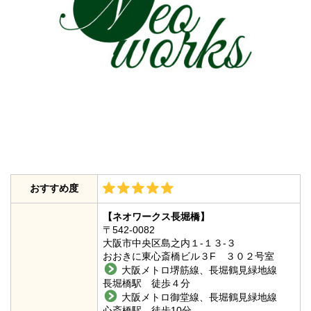
おすすめ度
【ネオワークス長堀橋】
〒542-0082
大阪市中央区島之内１-１３-３
おおきに東心斎橋ビル３F ３０２号室
大阪メトロ堺筋線、長堀鶴見緑地線
長堀橋駅 徒歩４分
大阪メトロ御堂線、長堀鶴見緑地線
心斎橋駅 徒歩10分