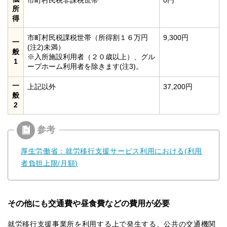
市町村民税非課税世帯
0円
所
得
市町村民税課税世帯（所得割１６万円
9,300円
一
(注2)未満）
般
※入所施設利用者（２０歳以上）、グル
1
ープホーム利用者を除きます(注3)。
一
上記以外
37,200円
般
2
厚生労働省：就労移行支援サービス利用における(利用
者負担上限/月額)
その他にも交通費や昼食費などの費用が必要
就労移行支援事業所を利用する上で発生する、公共の交通機関